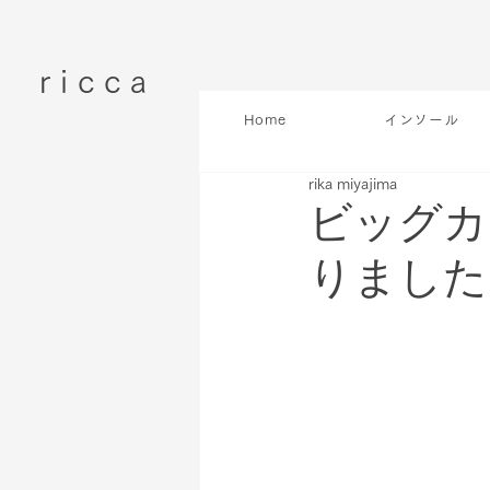
r i c c a
Home
インソール
rika miyajima
ビッグカ
りました