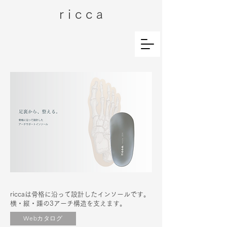
r i c c a
riccaは骨格に沿って設計したインソールです。
横・縦・踵の3アーチ構造を支えます。
Webカタログ