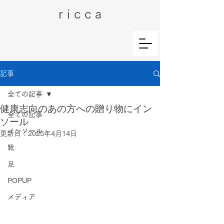
r i c c a
記事
全ての記事
健康志向のあの方への贈り物にイン
全ての記事
ソール
インソール
更新日：
2025年4月14日
靴
足
POPUP
メディア