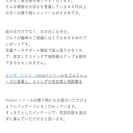
えがなく疲労感を感じやすくなります。
そんな健康の大切さを意識している４０代以上
の方への贈り物にインソールおすすめです。
母の日だけでなく、父の日にもぜひ。
ゴルフが趣味のご両親にはとてもおすすめのプ
レゼントです。
足裏アーチサポート機能で踏ん張りがきくの
で、安定したスイングで飛距離もアップも期待
できるかもしれません。
リンク　▷▷▷　
riccaインソールをゴルフシュ
ーズに装着し、スイングの安定感と飛距離を
riccaインソールは贈り物にもお選びいただける
ようにパッケージにもこだわっています。
すっきりとしたパッケージで、性別年齢を選ば
ずに喜んでいただけると思います。